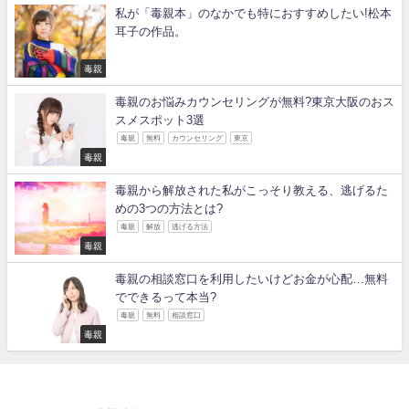
私が「毒親本」のなかでも特におすすめしたい!松本
耳子の作品。
毒親
毒親のお悩みカウンセリングが無料?東京大阪のおス
スメスポット3選
毒親
無料
カウンセリング
東京
毒親
毒親から解放された私がこっそり教える、逃げるた
めの3つの方法とは?
毒親
解放
逃げる方法
毒親
毒親の相談窓口を利用したいけどお金が心配…無料
でできるって本当?
毒親
無料
相談窓口
毒親