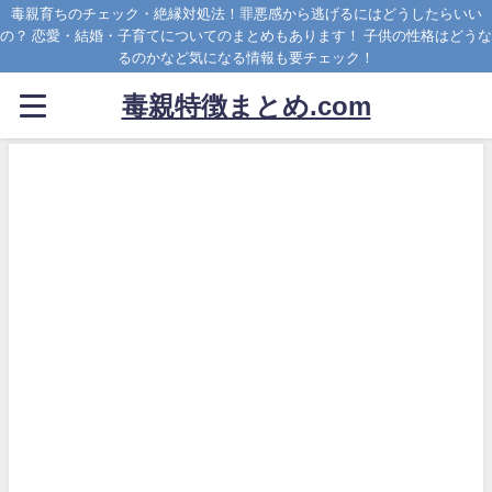
毒親育ちのチェック・絶縁対処法！罪悪感から逃げるにはどうしたらいい
の？ 恋愛・結婚・子育てについてのまとめもあります！ 子供の性格はどうな
るのかなど気になる情報も要チェック！
毒親特徴まとめ.com