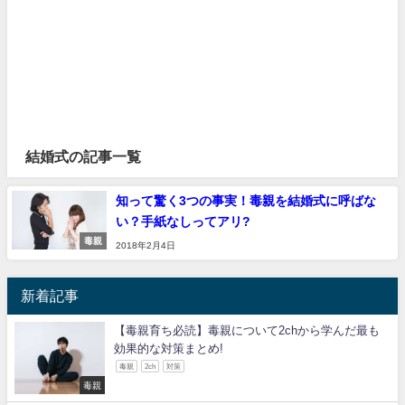
結婚式の記事一覧
知って驚く3つの事実！毒親を結婚式に呼ばな
い？手紙なしってアリ?
毒親
2018年2月4日
新着記事
【毒親育ち必読】毒親について2chから学んだ最も
効果的な対策まとめ!
毒親
2ch
対策
毒親