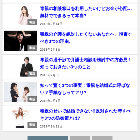
毒親の相談窓口を利用したいけどお金が心配…
無料でできるって本当?
毒親
2018年2月14日
毒親の介護を絶対したくないあなたへ。拒否す
べき3つの理由。
毒親
2018年2月8日
毒親の過干渉で弁護士相談を検討中の方必見！
知っておきたい3つのこと
毒親
2018年2月6日
知って驚く3つの事実！毒親を結婚式に呼ばな
い？手紙なしってアリ?
毒親
2018年2月4日
毒親のせいで結婚できない!!反対された時すべ
き3つの防御策とは?
毒親
2018年1月31日