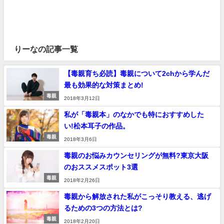
りーなの記事一覧
【毒親育ち必読】毒親について2chから学んだ
最も効果的な対策まとめ!
毒親
2018年3月12日
私が「毒親本」のなかでも特におすすめした
い!松本耳子の作品。
毒親
2018年3月6日
毒親のお悩みカウンセリングが無料?東京大阪
のおススメスポット3選
毒親
2018年2月26日
毒親から解放された私がこっそり教える、逃げ
るための3つの方法とは?
毒親
2018年2月20日