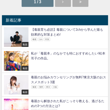
1 / 3
新着記事
【毒親育ち必読】毒親について2chから学んだ最も
効果的な対策まとめ!
毒親
2ch
対策
毒親
私が「毒親本」のなかでも特におすすめしたい!松本
耳子の作品。
毒親
毒親のお悩みカウンセリングが無料?東京大阪のおス
スメスポット3選
毒親
無料
東京
大阪
毒親
毒親から解放された私がこっそり教える、逃げるた
めの3つの方法とは?