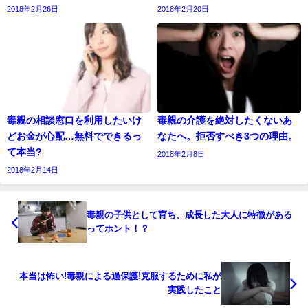
2018年2月26日
2018年2月20日
毒親の相談窓口を利用したいけ
毒親の介護を絶対したくないあ
どお金が心配…無料でできるっ
なたへ。拒否すべき3つの理由。
て本当?
2018年2月8日
2018年2月14日
毒親の子供として育ち、成長した大人に特徴がある
ってホント！？
本当は怖い!毒親による過保護!克服するために私が
実践したこと