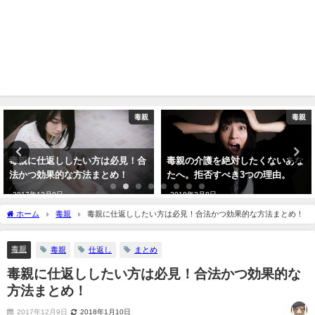
毒親
毒親
合
毒親の介護を絶対したくないあな
もしかして毒親育ち?!今すぐ診
たへ。拒否すべき3つの理由。
できるチェックリスト
2018年2月8日
2018年1月6日
ホーム
毒親
毒親に仕返ししたい方は必見！合法かつ効果的な方法まとめ！
毒親
毒親
仕返し
まとめ
毒親に仕返ししたい方は必見！合法かつ効果的な
方法まとめ！
2017年12月9日
2018年1月10日