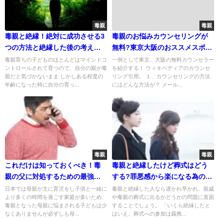
毒親
毒親
毒親と絶縁！絶対に成功させる3
毒親のお悩みカウンセリングが
つの方法と絶縁した後の考え方
無料?東京大阪のおススメスポッ
とは？
ト3選
毒親育ちの子どものほとんどはマインドコ
一例として東京、大阪の無料カウンセラー
ントロールされて育つので、自分の親が毒
を紹介する！ ウィキペディアのカウンセ
親だと気づかないまま しかしある程度の
リング引用。 １、カウンセリングの方法
年齢になった時に自分の育っ...
にはどんな方法が？ メール...
毒親
毒親
これだけは知っておくべき！毒
毒親と絶縁したけど葬式はどう
親の父に対処するための最強の
する?罪悪感から楽になる為の3
方法！
つのこと
日本では母親が主に育児をし子供と一緒に
毒親と絶縁した人なら遅かれ早かれ、親戚
より多くの時間を過ごす家庭が多いため、
や毒親の葬式に出るかどうかの問題に直面
毒親となった母親に悩まされる子どもは少
することでしょう。 「いくら絶縁したと
なくありませんが必ずしも母...
はいえ、葬式への参加は義務...