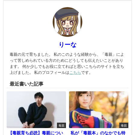
りーな
毒親の元で育ちました。 私のこのような経験から、「毒親」によ
って苦しめられている方のためにどうしても伝えたいことがあり
ます。 何か少しでもお役に立てればと思いこちらのサイトを立ち
上げました。 私のプロフィールは
こちら
です。
最近書いた記事
毒親
毒親
【毒親育ち必読】毒親につい
私が「毒親本」のなかでも特