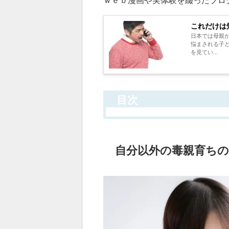
ｗｅｂ漫画や実体験を綴ったブロ
これだけは
日本では母親
悩まされる子
を見てい...
目次
自分以外の毒親育ち