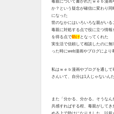
毒親について書かれたｗｅｂ漫画
か？という疑念が確信に変わり同
になった
世のなかにはいろいろな親がいる
毒親に対処する点で役に立つ情報
を得る点で
助け
となってくれた
実生活で信頼して相談したのに無
った時にweb漫画やブログによ
私はｗｅｂ漫画やブログを通して
さんいて、自分は1人じゃないん
また「分かる、分かる。そうなん
共感すればする程、毒親がしてき
める上で助けになりました。以前