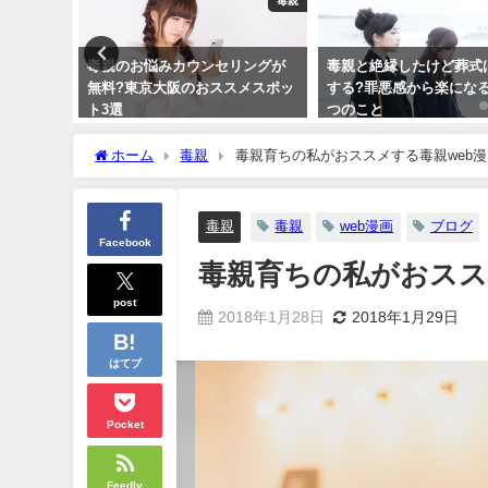
毒親
毒親
について
毒親のお悩みカウンセリングが
毒親と絶縁したけど葬式
果的な対策
無料?東京大阪のおススメスポッ
する?罪悪感から楽になる
ト3選
つのこと
2018年2月26日
2017年12月24日
ホーム
毒親
毒親育ちの私がおススメする毒親web漫
毒親
毒親
web漫画
ブログ
Facebook
毒親育ちの私がおスス
post
2018年1月28日
2018年1月29日
はてブ
Pocket
Feedly