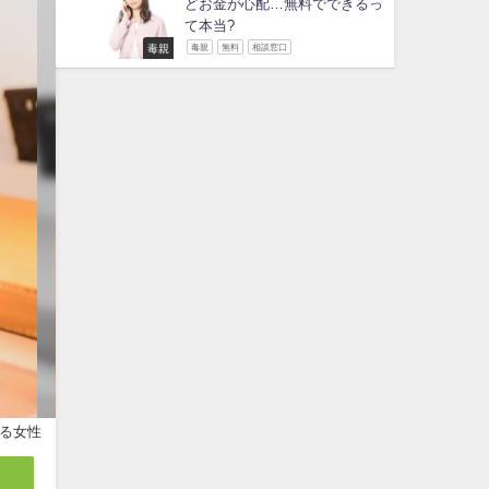
どお金が心配…無料でできるっ
て本当?
毒親
毒親
無料
相談窓口
る女性