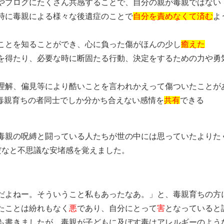
やブログにたくさん共感することで、自分の親が毒親ではない
時に毒親による様々な後遺症のことで
自分を責めなくて済む
よ
ことを知ることができ、心に負った傷がほんの少し
癒えた
を得たり、必要な時に断固たる行動、決定をするための力や勇
理解、偏見等により酷いことを言われかえって傷ついたことが
り毒親育ちの者同士でしか分かち合えない感情を
共有
できる
毒親の呪縛と闘っている人たちが世の中には思っていたよりた
だなと不思議な安堵感を覚えました。
だよねー。そういうこと私もあったなあ。」と、毒親育ちの方
たことは紛れもなく
悪
であり、自分にとって
害
となっていると
も書きましたが、毒親が子どもに及ぼす毒はアレルギーのよう