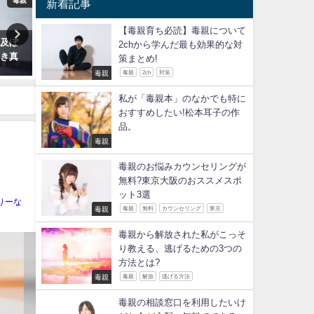
毒親
毒親
新着記事
【毒親育ち必読】毒親について
に及ぼ
毒親の子供として育ち、成長し
本当は怖い!毒親による過保
2chから学んだ最も効果的な対
べき真
た大人に特徴があるってホン
服するために私が実践した
策まとめ!
ト！？
毒親
毒親
2ch
対策
2017年12月12日
2017年12月7日
私が「毒親本」のなかでも特に
おすすめしたい!松本耳子の作
品。
毒親
毒親のお悩みカウンセリングが
無料?東京大阪のおススメスポ
ット3選
りーな
毒親
毒親
無料
カウンセリング
東京
毒親から解放された私がこっそ
り教える、逃げるための3つの
方法とは?
毒親
毒親
解放
逃げる方法
毒親の相談窓口を利用したいけ