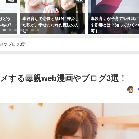
毒親
毒親
はどう
毒親育ちで恋愛と結婚に苦労し
毒親育ちが子育てや性格
為の3
た私が、幸せになれた魔法の方
す影響とは？知っておく
法
実！
2017年12月14日
2017年12月17日
画やブログ3選！
メする毒親web漫画やブログ3選！