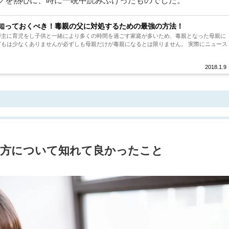
グを熱心に、時に一晩中読みふけったものでした。
知っておくべき！毒親の父に対処するための最強の方法！
が主に育児をし子供と一緒により多くの時間を過ごす家庭が多いため、毒親となった母親に
どもは少なくありませんが必ずしも母親だけが毒親になるとは限りません。 実際にニュース
2018.1.9
の方について知れて良かったこと