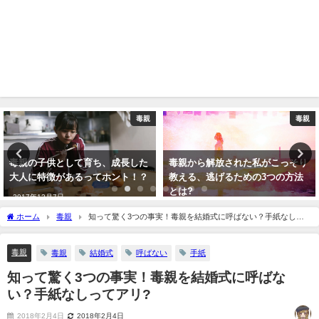
毒親
毒親
毒親の子供として育ち、成長した
毒親から解放された私がこっそり
大人に特徴があるってホント！？
教える、逃げるための3つの方法
とは?
2017年12月7日
2018年2月20日
ホーム
毒親
知って驚く3つの事実！毒親を結婚式に呼ばない？手紙なしっ
てアリ?
毒親
毒親
結婚式
呼ばない
手紙
知って驚く3つの事実！毒親を結婚式に呼ばな
い？手紙なしってアリ?
2018年2月4日
2018年2月4日