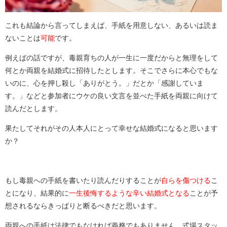
これも結論から言ってしまえば、手紙を用意しない、あるいは読ま
ないことは
可能
です。
例えばの話ですが、毒親育ちの人が一生に一度だからと無理をして
何とか両親を結婚式に招待したとします。そこでさらに本心でもな
いのに、心を押し殺し「ありがとう。」だとか「感謝していま
す。」などと参加者にウケの良い文言を並べた手紙を両親に向けて
読んだとします。
果たしてそれがその人本人にとって幸せな結婚式になると思います
か？
もし毒親への手紙を書いたり読んだりすることが
自らを傷つける
こ
とになり、結果的に
一生後悔するような辛い結婚式となる
ことが予
想されるならきっぱりと断るべきだと思います。
両親への手紙は法律でもなければ義務でもありません。式場スタッ