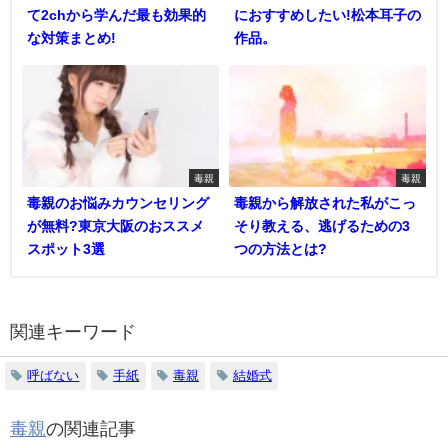
て2chから学んだ最も効果的
におすすめしたい!松本耳子の
な対策まとめ!
作品。
毒親
毒親
毒親のお悩みカウンセリング
毒親から解放された私がこっ
が無料?東京大阪のおススメ
そり教える、逃げるための3
スポット3選
つの方法とは?
関連キーワード
呼ばない
手紙
毒親
結婚式
毒親
の関連記事