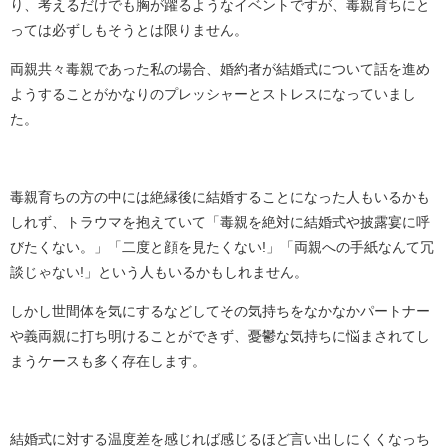
り、考えるだけでも胸が躍るようなイベントですが、毒親育ちにと
っては必ずしもそうとは限りません。
両親共々毒親であった私の場合、婚約者が結婚式について話を進め
ようすることがかなりのプレッシャーとストレスになっていまし
た。
毒親育ちの方の中には絶縁後に結婚することになった人もいるかも
しれず、トラウマを抱えていて「毒親を絶対に結婚式や披露宴に呼
びたくない。」「二度と顔を見たくない!」「両親への手紙なんて冗
談じゃない!」という人もいるかもしれません。
しかし世間体を気にするなどしてその気持ちをなかなかパートナー
や義両親に打ち明けることができず、憂鬱な気持ちに悩まされてし
まうケースも多く存在します。
結婚式に対する温度差を感じれば感じるほど言い出しにくくなっち