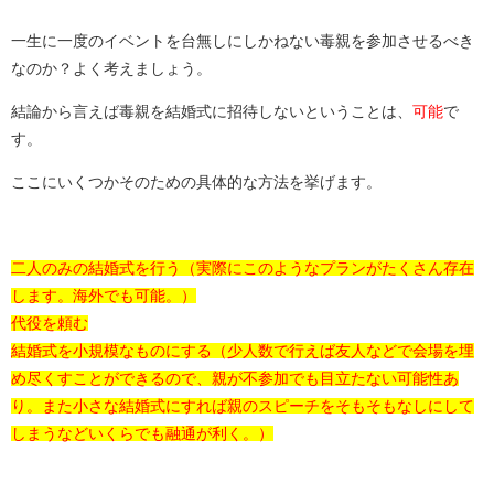
一生に一度のイベントを台無しにしかねない毒親を参加させるべき
なのか？よく考えましょう。
結論から言えば毒親を結婚式に招待しないということは、
可能
で
す。
ここにいくつかそのための具体的な方法を挙げます。
二人のみの結婚式を行う（実際にこのようなプランがたくさん存在
します。海外でも可能。）
代役を頼む
結婚式を小規模なものにする（少人数で行えば友人などで会場を埋
め尽くすことができるので、親が不参加でも目立たない可能性あ
り。また小さな結婚式にすれば親のスピーチをそもそもなしにして
しまうなどいくらでも融通が利く。）