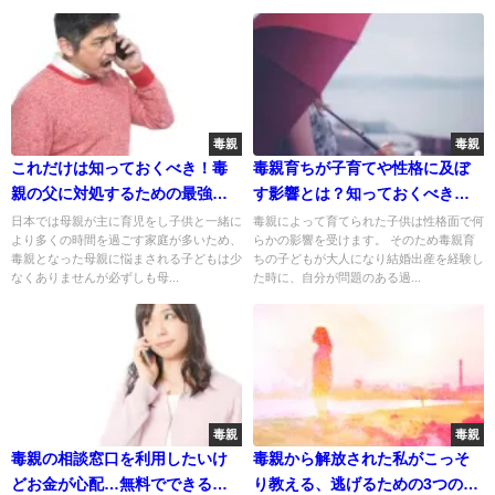
毒親
毒親
これだけは知っておくべき！毒
毒親育ちが子育てや性格に及ぼ
親の父に対処するための最強の
す影響とは？知っておくべき真
方法！
実！
日本では母親が主に育児をし子供と一緒に
毒親によって育てられた子供は性格面で何
より多くの時間を過ごす家庭が多いため、
らかの影響を受けます。 そのため毒親育
毒親となった母親に悩まされる子どもは少
ちの子どもが大人になり結婚出産を経験し
なくありませんが必ずしも母...
た時に、自分が問題のある過...
毒親
毒親
毒親の相談窓口を利用したいけ
毒親から解放された私がこっそ
どお金が心配…無料でできるっ
り教える、逃げるための3つの方