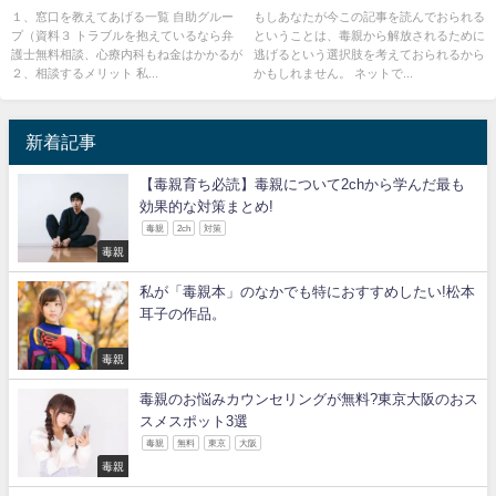
て本当?
法とは?
１、窓口を教えてあげる一覧 自助グルー
もしあなたが今この記事を読んでおられる
プ（資料３ トラブルを抱えているなら弁
ということは、毒親から解放されるために
護士無料相談、心療内科もね金はかかるが
逃げるという選択肢を考えておられるから
２、相談するメリット 私...
かもしれません。 ネットで...
新着記事
【毒親育ち必読】毒親について2chから学んだ最も
効果的な対策まとめ!
毒親
2ch
対策
毒親
私が「毒親本」のなかでも特におすすめしたい!松本
耳子の作品。
毒親
毒親のお悩みカウンセリングが無料?東京大阪のおス
スメスポット3選
毒親
無料
東京
大阪
毒親