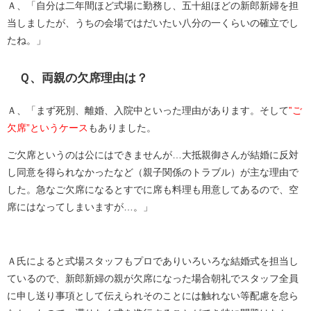
Ａ、「自分は二年間ほど式場に勤務し、五十組ほどの新郎新婦を担
当しましたが、うちの会場ではだいたい八分の一くらいの確立でし
たね。」
Ｑ、両親の欠席理由は？
Ａ、「まず死別、離婚、入院中といった理由があります。そして
‟ご
欠席”というケース
もありました。
ご欠席というのは公にはできませんが…大抵親御さんが結婚に反対
し同意を得られなかったなど（親子関係のトラブル）が主な理由で
した。急なご欠席になるとすでに席も料理も用意してあるので、空
席にはなってしまいますが…。」
Ａ氏によると式場スタッフもプロでありいろいろな結婚式を担当し
ているので、新郎新婦の親が欠席になった場合朝礼でスタッフ全員
に申し送り事項として伝えられそのことには触れない等配慮を怠ら