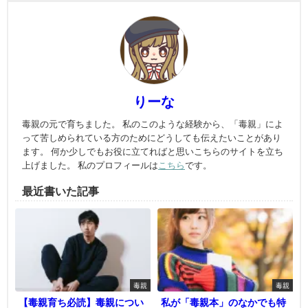
りーな
毒親の元で育ちました。 私のこのような経験から、「毒親」によ
って苦しめられている方のためにどうしても伝えたいことがあり
ます。 何か少しでもお役に立てればと思いこちらのサイトを立ち
上げました。 私のプロフィールは
こちら
です。
最近書いた記事
毒親
毒親
【毒親育ち必読】毒親につい
私が「毒親本」のなかでも特