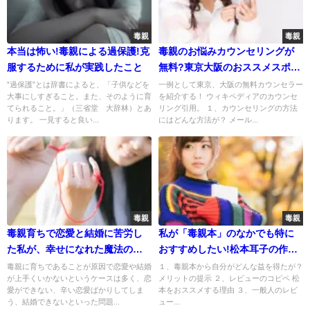
毒親
毒親
本当は怖い!毒親による過保護!克
毒親のお悩みカウンセリングが
服するために私が実践したこと
無料?東京大阪のおススメスポッ
ト3選
‟過保護”とは辞書によると、「子供などを
一例として東京、大阪の無料カウンセラー
大事にしすぎること。また、そのように育
を紹介する！ ウィキペディアのカウンセ
てられること。」（三省堂 大辞林）とあ
リング引用。 １、カウンセリングの方法
ります。 一見すると良い...
にはどんな方法が？ メール...
毒親
毒親
毒親育ちで恋愛と結婚に苦労し
私が「毒親本」のなかでも特に
た私が、幸せになれた魔法の方
おすすめしたい!松本耳子の作
法
品。
毒親に育ちであることが原因で恋愛や結婚
１、毒親本から自分がどんな益を得たが？
が上手くいかないというケースは多く、恋
メリットの提示 ２、レビューのコピペ 松
愛ができない、辛い恋愛ばかりしてしま
本をおススメする理由 ３、一般人のレビ
う、結婚できないといった問題...
ュー...